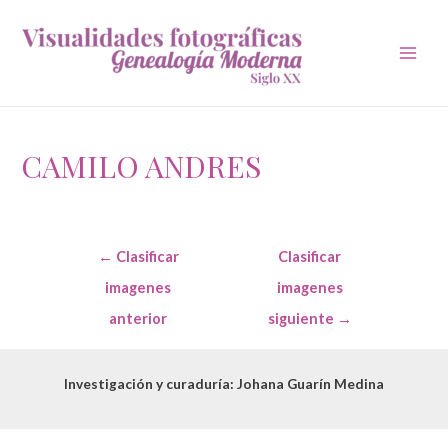
Main
Men
CAMILO ANDRES
Navegación
←
Clasificar
Clasificar
de
entradas
imagenes
imagenes
anterior
siguiente
→
Investigación y curaduría: Johana Guarín Medina