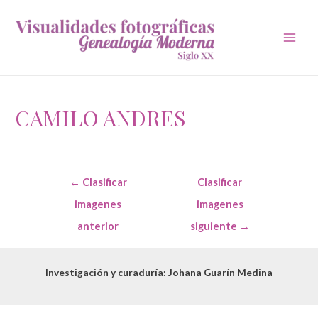
Main
Men
CAMILO ANDRES
Navegación
←
Clasificar
Clasificar
de
entradas
imagenes
imagenes
anterior
siguiente
→
Investigación y curaduría: Johana Guarín Medina