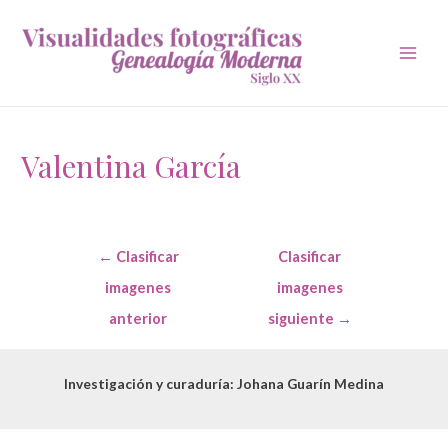
Main
Men
Valentina García
Navegación
←
Clasificar
Clasificar
de
entradas
imagenes
imagenes
anterior
siguiente
→
Investigación y curaduría: Johana Guarín Medina