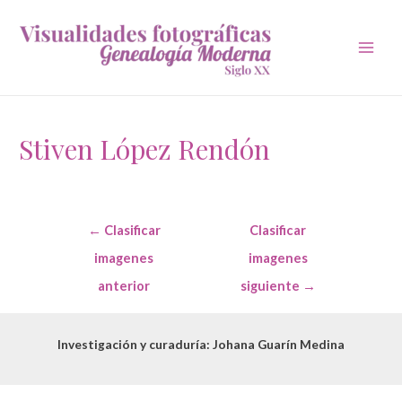
Main
Men
Stiven López Rendón
Navegación
←
Clasificar
Clasificar
de
entradas
imagenes
imagenes
anterior
siguiente
→
Investigación y curaduría: Johana Guarín Medina