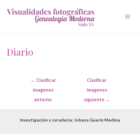
Main
Men
Diario
Navegación
←
Clasificar
Clasificar
de
entradas
imagenes
imagenes
anterior
siguiente
→
Investigación y curaduría: Johana Guarín Medina