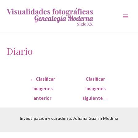
Main
Men
Diario
Navegación
←
Clasificar
Clasificar
de
entradas
imagenes
imagenes
anterior
siguiente
→
Investigación y curaduría: Johana Guarín Medina