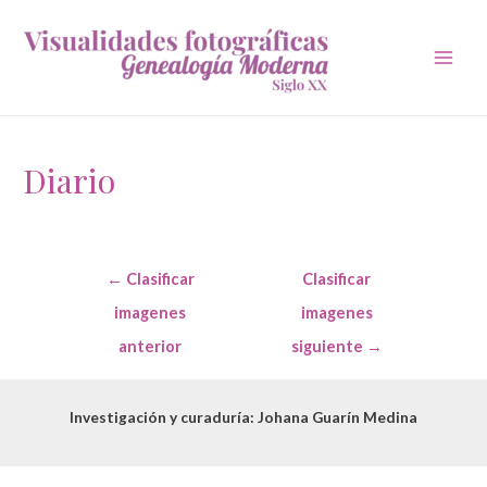
Main
Men
Diario
Navegación
←
Clasificar
Clasificar
de
entradas
imagenes
imagenes
anterior
siguiente
→
Investigación y curaduría: Johana Guarín Medina