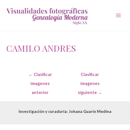
Main
Men
CAMILO ANDRES
Navegación
←
Clasificar
Clasificar
de
entradas
imagenes
imagenes
anterior
siguiente
→
Investigación y curaduría: Johana Guarín Medina