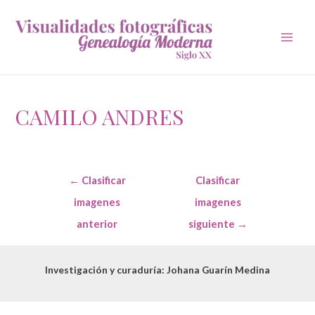
Main
Men
CAMILO ANDRES
Navegación
←
Clasificar
Clasificar
de
entradas
imagenes
imagenes
anterior
siguiente
→
Investigación y curaduría: Johana Guarín Medina