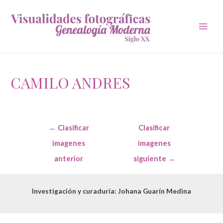
Main
Men
CAMILO ANDRES
Navegación
←
Clasificar
Clasificar
de
entradas
imagenes
imagenes
anterior
siguiente
→
Investigación y curaduría: Johana Guarín Medina