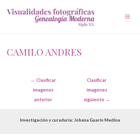
Main
Men
CAMILO ANDRES
Navegación
←
Clasificar
Clasificar
de
entradas
imagenes
imagenes
anterior
siguiente
→
Investigación y curaduría: Johana Guarín Medina