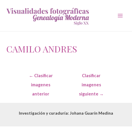
Main
Men
CAMILO ANDRES
Navegación
←
Clasificar
Clasificar
de
entradas
imagenes
imagenes
anterior
siguiente
→
Investigación y curaduría: Johana Guarín Medina