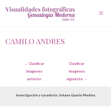
Main
Men
CAMILO ANDRES
Navegación
←
Clasificar
Clasificar
de
entradas
imagenes
imagenes
anterior
siguiente
→
Investigación y curaduría: Johana Guarín Medina