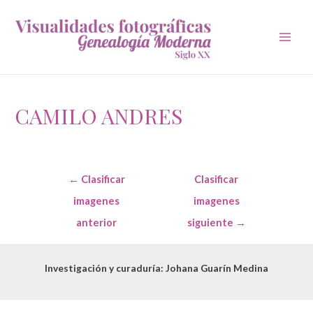
Main
Men
CAMILO ANDRES
Navegación
←
Clasificar
Clasificar
de
entradas
imagenes
imagenes
anterior
siguiente
→
Investigación y curaduría: Johana Guarín Medina