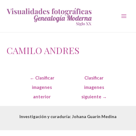
Main
Men
CAMILO ANDRES
Navegación
←
Clasificar
Clasificar
de
entradas
imagenes
imagenes
anterior
siguiente
→
Investigación y curaduría: Johana Guarín Medina