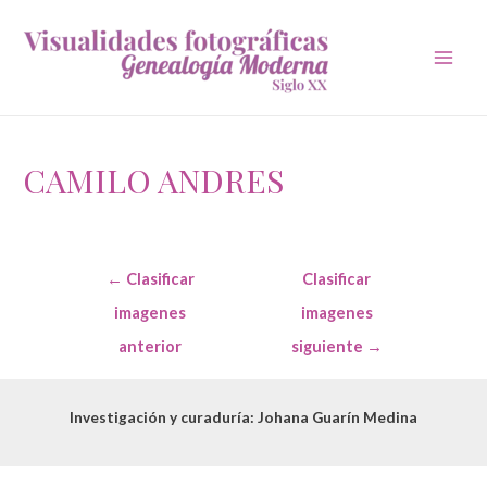
Main
Men
CAMILO ANDRES
Navegación
←
Clasificar
Clasificar
de
entradas
imagenes
imagenes
anterior
siguiente
→
Investigación y curaduría: Johana Guarín Medina